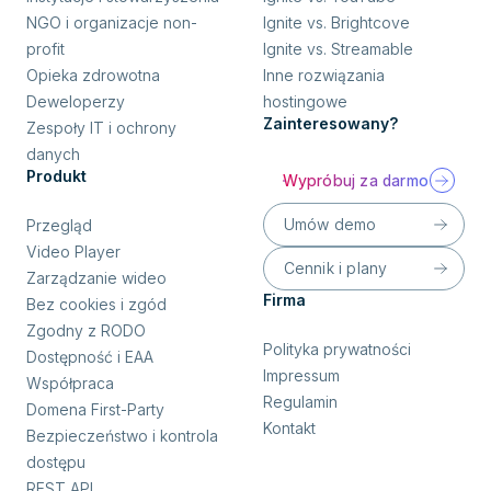
NGO i organizacje non-
Ignite vs. Brightcove
profit
Ignite vs. Streamable
Opieka zdrowotna
Inne rozwiązania
Deweloperzy
hostingowe
Zainteresowany?
Zespoły IT i ochrony
danych
Produkt
Wypróbuj za darmo
Umów demo
Przegląd
Video Player
Cennik i plany
Zarządzanie wideo
Firma
Bez cookies i zgód
Zgodny z RODO
Polityka prywatności
Dostępność i EAA
Impressum
Współpraca
Regulamin
Domena First-Party
Kontakt
Bezpieczeństwo i kontrola
dostępu
REST API