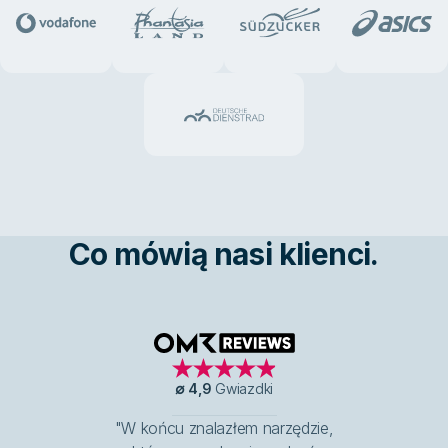
Co mówią nasi klienci.
OMR Reviews
∅
4,9
Gwiazdki
"W końcu znalazłem narzędzie,