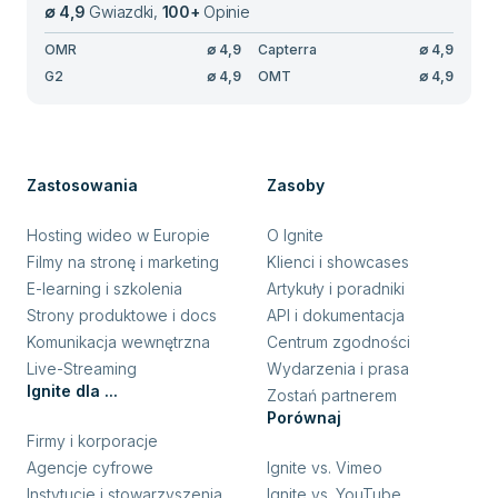
∅
4,9
Gwiazdki
,
100
+
Opinie
OMR
∅
4,9
Capterra
∅
4,9
G2
∅
4,9
OMT
∅
4,9
Zastosowania
Zasoby
Hosting wideo w Europie
O Ignite
Filmy na stronę i marketing
Klienci i showcases
E-learning i szkolenia
Artykuły i poradniki
Strony produktowe i docs
API i dokumentacja
Komunikacja wewnętrzna
Centrum zgodności
Live-Streaming
Wydarzenia i prasa
Ignite dla ...
Zostań partnerem
Porównaj
Firmy i korporacje
Agencje cyfrowe
Ignite vs. Vimeo
Instytucje i stowarzyszenia
Ignite vs. YouTube