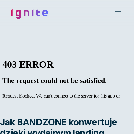
Ignite • Video Experience Cloud
Open 
Jak BANDZONE konwertuje
dzięki wydajnym landing