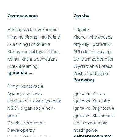
Zastosowania
Zasoby
Hosting wideo w Europie
O Ignite
Filmy na stronę i marketing
Klienci i showcases
E-learning i szkolenia
Artykuły i poradniki
Strony produktowe i docs
API i dokumentacja
Komunikacja wewnętrzna
Centrum zgodności
Live-Streaming
Wydarzenia i prasa
Ignite dla ...
Zostań partnerem
Porównaj
Firmy i korporacje
Agencje cyfrowe
Ignite vs. Vimeo
Instytucje i stowarzyszenia
Ignite vs. YouTube
NGO i organizacje non-
Ignite vs. Brightcove
profit
Ignite vs. Streamable
Opieka zdrowotna
Inne rozwiązania
Deweloperzy
hostingowe
Zainteresowany?