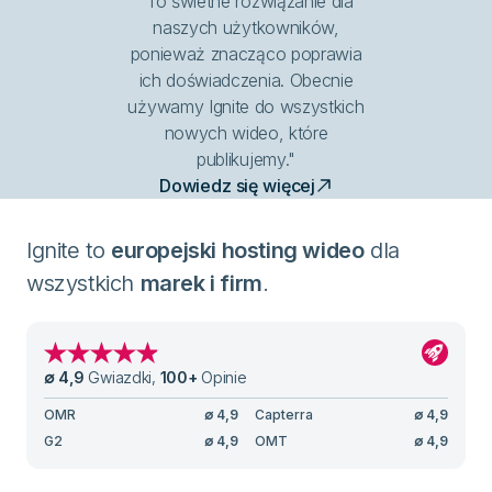
"To świetne rozwiązanie dla
naszych użytkowników,
ponieważ znacząco poprawia
ich doświadczenia. Obecnie
używamy Ignite do wszystkich
nowych wideo, które
publikujemy."
Dowiedz się więcej
Ignite to
europejski hosting wideo
dla
wszystkich
marek i firm
.
∅
4,9
Gwiazdki
,
100
+
Opinie
OMR
∅
4,9
Capterra
∅
4,9
G2
∅
4,9
OMT
∅
4,9