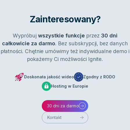
Zainteresowany?
Wypróbuj
wszystkie funkcje
przez
30 dni
całkowicie za darmo
. Bez subskrypcji, bez danych
płatności. Chętnie umówimy też indywidualne demo i
pokażemy Ci możliwości Ignite.
Doskonała jakość wideo
Zgodny z RODO
Hosting w Europie
30 dni za darmo
Kontakt