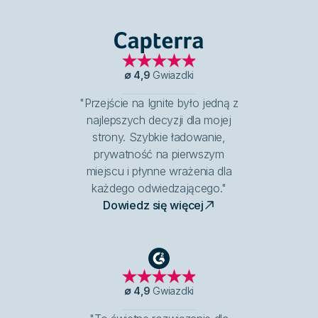
Capterra
∅
4,9
Gwiazdki
"Przejście na Ignite było jedną z
najlepszych decyzji dla mojej
strony. Szybkie ładowanie,
prywatność na pierwszym
miejscu i płynne wrażenia dla
każdego odwiedzającego."
Dowiedz się więcej
G2
∅
4,9
Gwiazdki