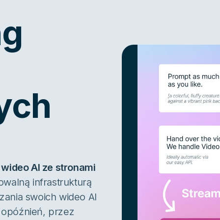
ng
ych
wideo AI ze stronami
owalną infrastrukturą
zania swoich wideo AI
 opóźnień, przez