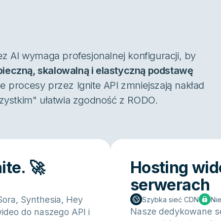
z AI wymaga profesjonalnej konfiguracji, by
pieczną, skalowalną i elastyczną podstawę
procesy przez Ignite API zmniejszają nakład
zystkim" ułatwia zgodność z RODO.
ite. 🚀
Hosting wi
serwerach
Sora, Synthesia, Hey
Szybka sieć CDN
Ni
Nasze dedykowane se
ideo do naszego API i