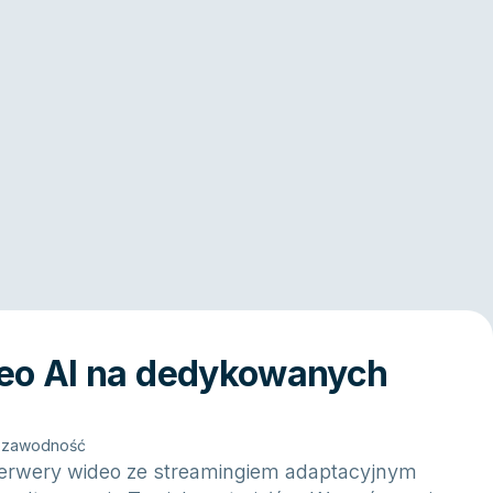
deo AI na dedykowanych
ezawodność
rwery wideo ze streamingiem adaptacyjnym