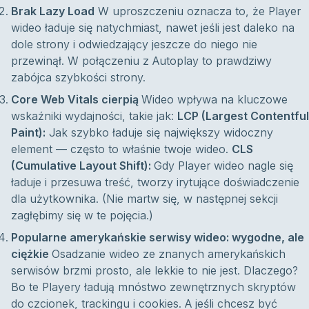
Brak Lazy Load
W uproszczeniu oznacza to, że Player
wideo ładuje się natychmiast, nawet jeśli jest daleko na
dole strony i odwiedzający jeszcze do niego nie
przewinął. W połączeniu z Autoplay to prawdziwy
zabójca szybkości strony.
Core Web Vitals cierpią
Wideo wpływa na kluczowe
wskaźniki wydajności, takie jak:
LCP (Largest Contentful
Paint):
Jak szybko ładuje się największy widoczny
element — często to właśnie twoje wideo.
CLS
(Cumulative Layout Shift):
Gdy Player wideo nagle się
ładuje i przesuwa treść, tworzy irytujące doświadczenie
dla użytkownika. (Nie martw się, w następnej sekcji
zagłębimy się w te pojęcia.)
Popularne amerykańskie serwisy wideo: wygodne, ale
ciężkie
Osadzanie wideo ze znanych amerykańskich
serwisów brzmi prosto, ale lekkie to nie jest. Dlaczego?
Bo te Playery ładują mnóstwo zewnętrznych skryptów
do czcionek, trackingu i cookies. A jeśli chcesz być