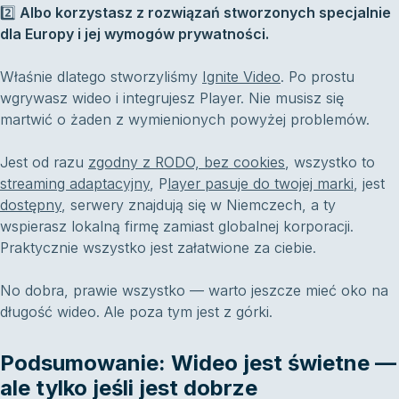
2️⃣
Albo korzystasz z rozwiązań stworzonych specjalnie
dla Europy i jej wymogów prywatności.
Właśnie dlatego stworzyliśmy
Ignite Video
. Po prostu
wgrywasz wideo i integrujesz Player. Nie musisz się
martwić o żaden z wymienionych powyżej problemów.
Jest od razu
zgodny z RODO, bez cookies
, wszystko to
streaming adaptacyjny
, P
layer pasuje do twojej marki
, jest
dostępny
, serwery znajdują się w Niemczech, a ty
wspierasz lokalną firmę zamiast globalnej korporacji.
Praktycznie wszystko jest załatwione za ciebie.
No dobra, prawie wszystko — warto jeszcze mieć oko na
długość wideo. Ale poza tym jest z górki.
Podsumowanie: Wideo jest świetne —
ale tylko jeśli jest dobrze