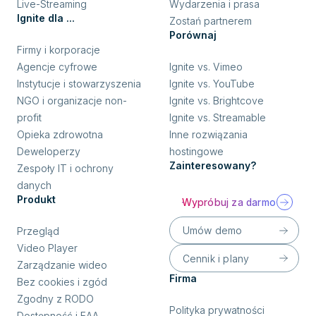
Live-Streaming
Wydarzenia i prasa
Ignite dla ...
Zostań partnerem
Porównaj
Firmy i korporacje
Agencje cyfrowe
Ignite vs. Vimeo
Instytucje i stowarzyszenia
Ignite vs. YouTube
NGO i organizacje non-
Ignite vs. Brightcove
profit
Ignite vs. Streamable
Opieka zdrowotna
Inne rozwiązania
Deweloperzy
hostingowe
Zainteresowany?
Zespoły IT i ochrony
danych
Produkt
Wypróbuj za darmo
Umów demo
Przegląd
Video Player
Cennik i plany
Zarządzanie wideo
Firma
Bez cookies i zgód
Zgodny z RODO
Polityka prywatności
Dostępność i EAA