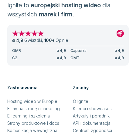
Ignite to
europejski hosting wideo
dla
wszystkich
marek i firm
.
∅
4,9
Gwiazdki
,
100
+
Opinie
OMR
∅
4,9
Capterra
∅
4,9
G2
∅
4,9
OMT
∅
4,9
Zastosowania
Zasoby
Hosting wideo w Europie
O Ignite
Filmy na stronę i marketing
Klienci i showcases
E-learning i szkolenia
Artykuły i poradniki
Strony produktowe i docs
API i dokumentacja
Komunikacja wewnętrzna
Centrum zgodności