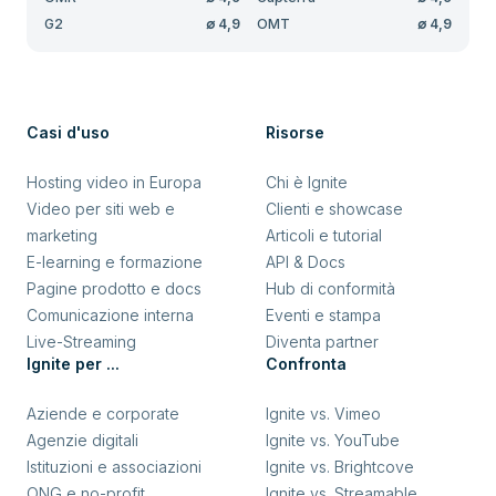
G2
∅
4,9
OMT
∅
4,9
Casi d'uso
Risorse
Hosting video in Europa
Chi è Ignite
Video per siti web e
Clienti e showcase
marketing
Articoli e tutorial
E-learning e formazione
API & Docs
Pagine prodotto e docs
Hub di conformità
Comunicazione interna
Eventi e stampa
Live-Streaming
Diventa partner
Ignite per ...
Confronta
Aziende e corporate
Ignite vs. Vimeo
Agenzie digitali
Ignite vs. YouTube
Istituzioni e associazioni
Ignite vs. Brightcove
ONG e no-profit
Ignite vs. Streamable