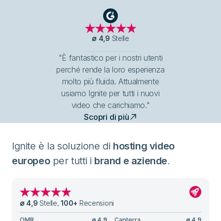
G2
∅
4,9
Stelle
"È fantastico per i nostri utenti
perché rende la loro esperienza
molto più fluida. Attualmente
usiamo Ignite per tutti i nuovi
video che carichiamo."
Scopri di più
Ignite è la soluzione di
hosting video
europeo
per tutti i
brand e aziende
.
∅
4,9
Stelle
,
100
+
Recensioni
OMR
∅
4,9
Capterra
∅
4,9