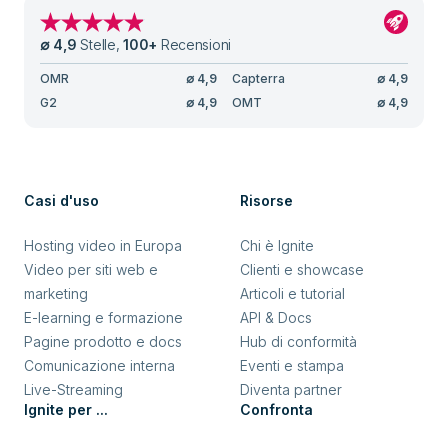
∅
4,9
Stelle
,
100
+
Recensioni
OMR
∅
4,9
Capterra
∅
4,9
G2
∅
4,9
OMT
∅
4,9
Casi d'uso
Risorse
Hosting video in Europa
Chi è Ignite
Video per siti web e
Clienti e showcase
marketing
Articoli e tutorial
E-learning e formazione
API & Docs
Pagine prodotto e docs
Hub di conformità
Comunicazione interna
Eventi e stampa
Live-Streaming
Diventa partner
Ignite per ...
Confronta