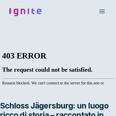
Ignite • Video Experience Cloud
Open 
Schloss Jägersburg: un luogo
ricco di storia – raccontato in