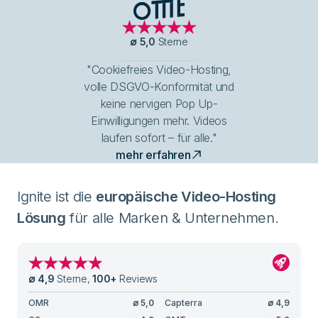
OMT Logo
∅
5,0
Sterne
"Cookiefreies Video-Hosting,
volle DSGVO-Konformität und
keine nervigen Pop Up-
Einwilligungen mehr. Videos
laufen sofort – für alle."
mehr erfahren
Ignite ist die
europäische Video-Hosting
Lösung
für alle Marken & Unternehmen.
∅
4,9
Sterne
,
100
+
Reviews
OMR
∅
5,0
Capterra
∅
4,9