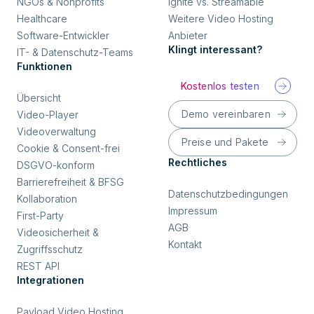
NGOs & Nonprofits
Ignite vs. Streamable
Healthcare
Weitere Video Hosting
Software-Entwickler
Anbieter
Klingt interessant?
IT- & Datenschutz-Teams
Funktionen
Kostenlos testen
Übersicht
Demo vereinbaren
Video-Player
Videoverwaltung
Preise und Pakete
Cookie & Consent-frei
Rechtliches
DSGVO-konform
Barrierefreiheit & BFSG
Datenschutzbedingungen
Kollaboration
Impressum
First-Party
AGB
Videosicherheit &
Kontakt
Zugriffsschutz
REST API
Integrationen
Payload Video Hosting