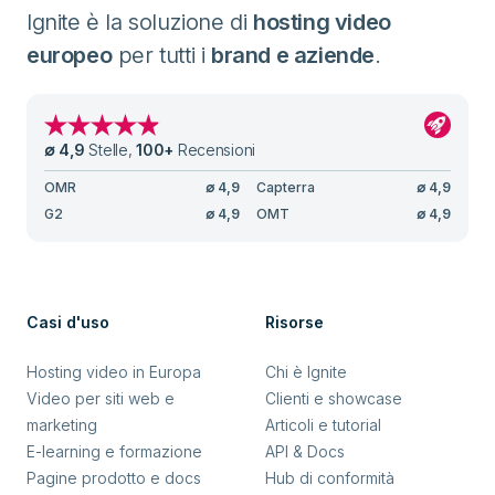
Ignite è la soluzione di
hosting video
europeo
per tutti i
brand e aziende
.
∅
4,9
Stelle
,
100
+
Recensioni
OMR
∅
4,9
Capterra
∅
4,9
G2
∅
4,9
OMT
∅
4,9
Casi d'uso
Risorse
Hosting video in Europa
Chi è Ignite
Video per siti web e
Clienti e showcase
marketing
Articoli e tutorial
E-learning e formazione
API & Docs
Pagine prodotto e docs
Hub di conformità