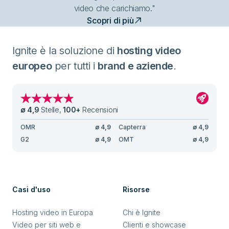
video che carichiamo."
Scopri di più
Ignite è la soluzione di
hosting video
europeo
per tutti i
brand e aziende
.
∅
4,9
Stelle
,
100
+
Recensioni
OMR
∅
4,9
Capterra
∅
4,9
G2
∅
4,9
OMT
∅
4,9
Casi d'uso
Risorse
Hosting video in Europa
Chi è Ignite
Video per siti web e
Clienti e showcase