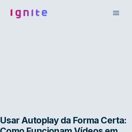
Ignite • Video Experience Cloud
Open 
Usar Autoplay da Forma Certa:
Como Funcionam Vídeos em