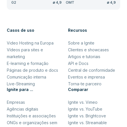
G2
∅
4,9
OMT
∅
4,9
Casos de uso
Recursos
Video Hosting na Europa
Sobre a Ignite
Vídeos para sites e
Clientes e showcases
marketing
Artigos e tutoriais
E-learning e formação
API e Docs
Páginas de produto e docs
Central de conformidade
Comunicação interna
Eventos e imprensa
Live-Streaming
Torna-te parceiro
Ignite para ...
Comparar
Empresas
Ignite vs. Vimeo
Agências digitais
Ignite vs. YouTube
Instituições e associações
Ignite vs. Brightcove
ONGs e organizações sem
Ignite vs. Streamable