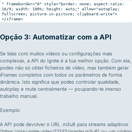
" frameborder="0" style="border: none; aspect-ratio:
16/9; width: 100%; height: auto;" allow="autoplay;
fullscreen; picture-in-picture; clipboard-write">
</iframe>
Opção 3: Automatizar com a API
Se lidas com muitos vídeos ou configurações mais
complexas, a API do Ignite é a tua melhor opção. Com ela,
podes não só obter ficheiros de vídeo, mas também gerar
iFrames completos com todos os parâmetros de forma
dinâmica. Isto significa que podes controlar qualidade,
autoplay e mute centralmente — poupando-te imenso
trabalho manual.
Exemplo:
A API pode devolver o URL .m3u8 para streams adaptivos
(https://play.ignite.video/12345/master.m3u8) ou um código