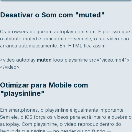
Desativar o Som com "muted"
Os browsers bloqueiam autoplay com som. É por isso que
o atributo muted é obrigatório — sem ele, o teu vídeo não
arranca automaticamente. Em HTML fica assim:
<video autoplay
muted
loop playsinline src="video.mp4">
</video>
Otimizar para Mobile com
"playsinline"
Em smartphones, o playsinline é igualmente importante.
Sem ele, o iOS força os vídeos para ecrã inteiro e quebra o
autoplay. Com playsinline, o vídeo reproduz dentro do
layout da tua página — no header ou no fundo —