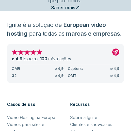
que publicamos."
Saber mais
Ignite é a solução de
European video
hosting
para todas as
marcas e empresas
.
∅
4,9
Estrelas
,
100
+
Avaliações
OMR
∅
4,9
Capterra
∅
4,9
G2
∅
4,9
OMT
∅
4,9
Casos de uso
Recursos
Video Hosting na Europa
Sobre a Ignite
Vídeos para sites e
Clientes e showcases