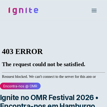
Ignite • Video Experience Cloud
Open 
Encontra-nos @ OMR
Ignite no OMR Festival 2026 •
Encontra-nos em Hamburgo