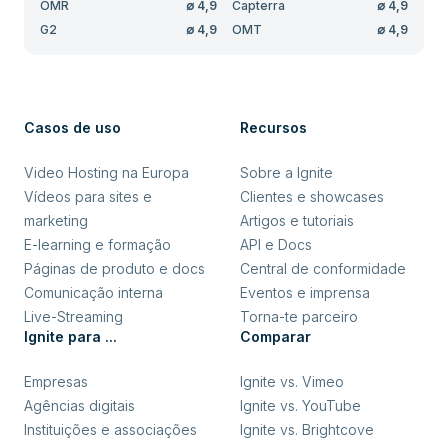
OMR
∅
4,9
Capterra
∅
4,9
G2
∅
4,9
OMT
∅
4,9
Casos de uso
Recursos
Video Hosting na Europa
Sobre a Ignite
Vídeos para sites e
Clientes e showcases
marketing
Artigos e tutoriais
E-learning e formação
API e Docs
Páginas de produto e docs
Central de conformidade
Comunicação interna
Eventos e imprensa
Live-Streaming
Torna-te parceiro
Ignite para ...
Comparar
Empresas
Ignite vs. Vimeo
Agências digitais
Ignite vs. YouTube
Instituições e associações
Ignite vs. Brightcove