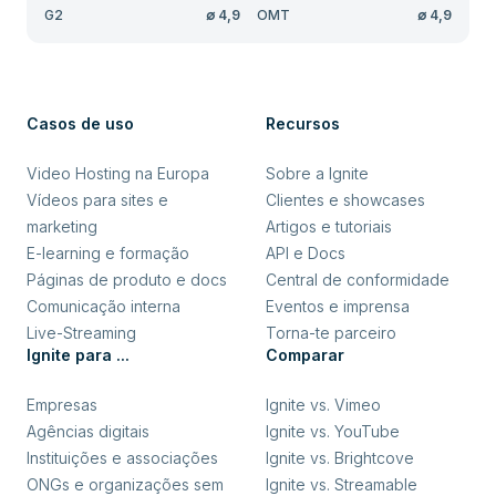
G2
∅
4,9
OMT
∅
4,9
Casos de uso
Recursos
Video Hosting na Europa
Sobre a Ignite
Vídeos para sites e
Clientes e showcases
marketing
Artigos e tutoriais
E-learning e formação
API e Docs
Páginas de produto e docs
Central de conformidade
Comunicação interna
Eventos e imprensa
Live-Streaming
Torna-te parceiro
Ignite para ...
Comparar
Empresas
Ignite vs. Vimeo
Agências digitais
Ignite vs. YouTube
Instituições e associações
Ignite vs. Brightcove
ONGs e organizações sem
Ignite vs. Streamable