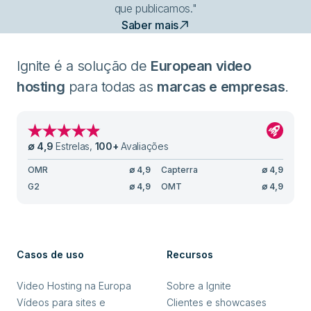
que publicamos."
Saber mais
Ignite é a solução de
European video
hosting
para todas as
marcas e empresas
.
∅
4,9
Estrelas
,
100
+
Avaliações
OMR
∅
4,9
Capterra
∅
4,9
G2
∅
4,9
OMT
∅
4,9
Casos de uso
Recursos
Video Hosting na Europa
Sobre a Ignite
Vídeos para sites e
Clientes e showcases