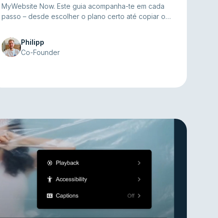
MyWebsite Now. Este guia acompanha-te em cada
passo – desde escolher o plano certo até copiar o
código de incorporação – tudo sem cookies nem
banners de consentimento, e totalmente conforme
Philipp
RGPD.
Co-Founder