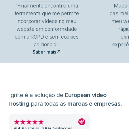
"Finalmente encontrei uma
"Mudar 
ferramenta que me permite
das mel
incorporar vídeos no meu
meu we
website em conformidade
rápi
com o RGPD e sem cookies
pri
adicionais."
experiê
Saber mais
Ignite é a solução de
European video
hosting
para todas as
marcas e empresas
.
∅
4,9
Estrelas
,
100
+
Avaliações