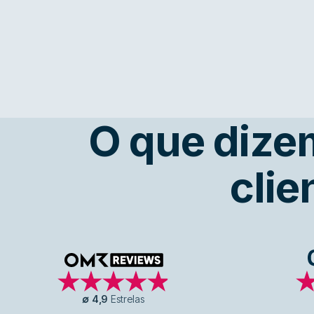
O que dize
clie
OMR Reviews
∅
4,9
Estrelas