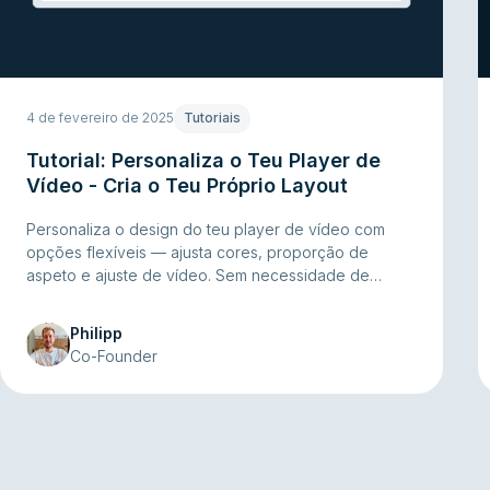
4 de fevereiro de 2025
Tutoriais
Tutorial: Personaliza o Teu Player de
Vídeo - Cria o Teu Próprio Layout
Personaliza o design do teu player de vídeo com
opções flexíveis — ajusta cores, proporção de
aspeto e ajuste de vídeo. Sem necessidade de
programação! Aprende a modificar cores, selecionar
a proporção de aspeto certa e garantir
Philipp
acessibilidade. Cria branding consistente com
Co-Founder
Designs globais e melhora a tua experiência de
vídeo sem complicações.