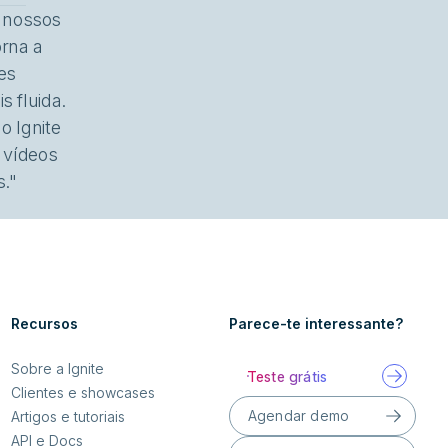
s nossos
orna a
es
s fluida.
 Ignite
 vídeos
."
Recursos
Parece-te interessante?
Sobre a Ignite
Teste grátis
Clientes e showcases
Agendar demo
Artigos e tutoriais
API e Docs