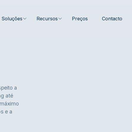
Soluções
Recursos
Preços
Contacto
peito a
ng até
o máximo
os e a