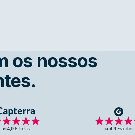
m os nossos
ntes.
Capterra
G2
∅
4,9
Estrelas
∅
4,9
Estrelas