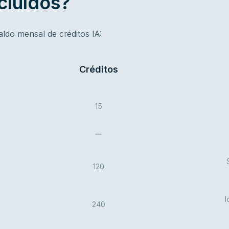
cluídos?
do mensal de créditos IA:
Créditos
15
120
I
240