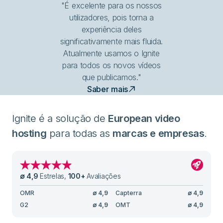
"É excelente para os nossos
utilizadores, pois torna a
experiência deles
significativamente mais fluida.
Atualmente usamos o Ignite
para todos os novos vídeos
que publicamos."
Saber mais
Ignite é a solução de
European video
hosting
para todas as
marcas e empresas
.
∅
4,9
Estrelas
,
100
+
Avaliações
OMR
∅
4,9
Capterra
∅
4,9
G2
∅
4,9
OMT
∅
4,9